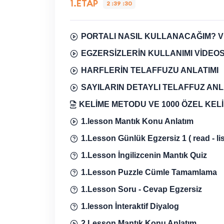
1.ETAP
2 :39 :30
PORTALI NASIL KULLANACAĞIM? 
EGZERSİZLERİN KULLANIMI VİDEO
HARFLERİN TELAFFUZU ANLATIMI
SAYILARIN DETAYLI TELAFFUZ ANL
KELİME METODU VE 1000 ÖZEL KEL
1.lesson Mantık Konu Anlatım
1.Lesson Günlük Egzersiz 1 ( read - lis
1.Lesson İngilizcenin Mantık Quiz
1.Lesson Puzzle Cümle Tamamlama
1.Lesson Soru - Cevap Egzersiz
1.lesson İnteraktif Diyalog
2.Lesson Mantık Konu Anlatım