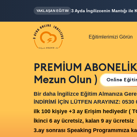
YAKLAŞAN EĞITIM
Eğitimlerimizi Görün
PREMİUM ABONELİK ( 
Mezun Olun )
Online Eğit
Bir daha İngilizce Eğitim Almanıza Ge
İNDİRİMİ İÇİN LÜTFEN ARAYINIZ: 0530 
ilk 100 kişiye
+3 ay Erişim hediyedir ( 
İkinci 6 ay ücretsiz, kalan 9 ay ücretsiz
3.ay sonrası Speaking Programımıza kat