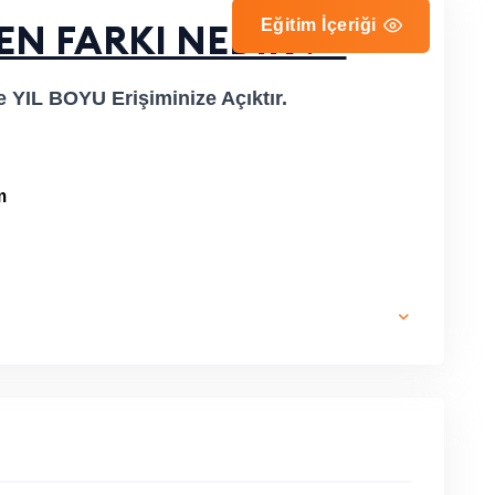
Eğitim İçeriği
EN FARKI NEDİR ? ''
 YIL BOYU Erişiminize Açıktır.
m