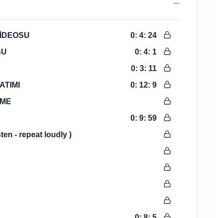
VİDEOSU
0: 4: 24
SU
0: 4: 1
0: 3: 11
ATIMI
0: 12: 9
İME
0: 9: 59
ten - repeat loudly )
0: 8: 5