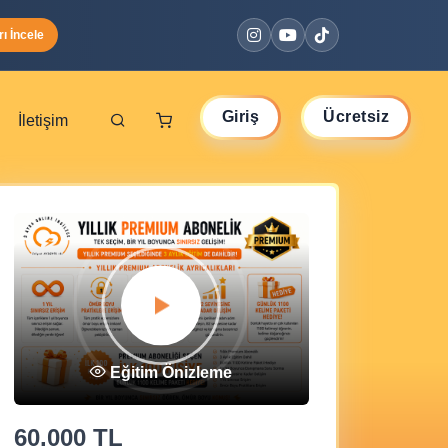
ı İncele
Giriş
Ücretsiz
İletişim
Yap
Üye ol
Eğitim Önizleme
60.000 TL