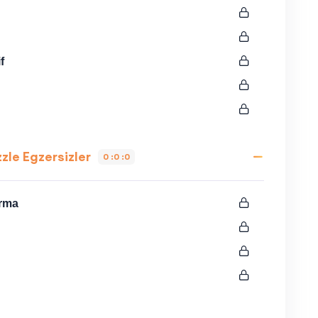
f
zle Egzersizler
0 :0 :0
urma