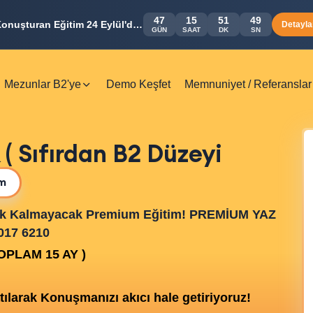
47
15
51
48
3 Ayda İngilizcenin Mantığı ile Konuşturan Eğitim 24 Eylül'de Başlıyor
Detaylar
GÜN
SAAT
DK
SN
Mezunlar B2'ye
Demo Keşfet
Memnuniyet / Referanslar
Sıfırdan B2 Düzeyi
im
rek Kalmayacak Premium Eğitim!
PREMİUM YAZ
017 6210
TOPLAM 15 AY )
ılarak Konuşmanızı akıcı hale getiriyoruz!