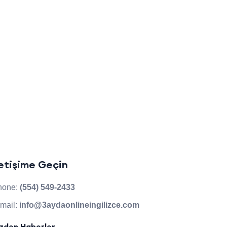
letişime Geçin
hone:
(554) 549-2433
mail:
info@3aydaonlineingilizce.com
izden Haberler