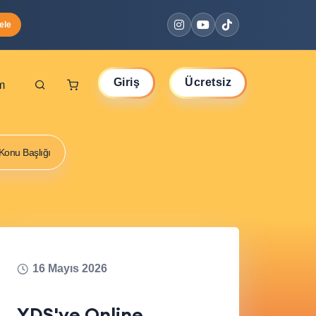
ele
Giriş
Ücretsiz
im
Yap
Üye ol
Konu Başlığı
16 Mayıs 2026
YDS'ye Online