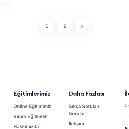
1
2
Eğitimlerimiz
Daha Fazlası
İ
Online Eğitimimiz
Sıkça Sorulan
P
Sorular
Video Eğitimler
E-
İletişim
Hakkımızda
B