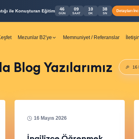
46
09
10
37
ntığı ile Konuşturan Eğitim
Detayları İnc
GÜN
SAAT
DK
SN
eşfet
Mezunlar B2'ye
Memnuniyet / Referanslar
İletiş
da Blog Yazılarımız
🎉
16 
16 Mayıs 2026
İngilizce Öğrenmek