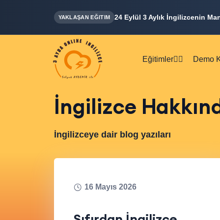
24 Eylül 3 Aylık İngilizcenin Ma
YAKLAŞAN EĞITIM
Eğitimler👇🏻
Demo K
İngilizce Hakkın
İngilizceye dair blog yazıları
16 Mayıs 2026
Sıfırdan İngilizce