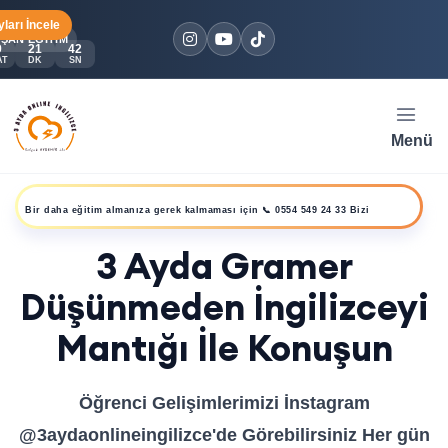
ları İncele
3 Ayda İngilizcenin Mantığı Eğitimi Kayıt İçin
ŞAN EĞITIM
9
21
41
AT
DK
SN
Menü
Bir daha eğitim almanıza gerek kalmaması için 📞 0554 549 24 33 Bizi
3 Ayda Gramer
Arayınız
Düşünmeden İngilizceyi
Mantığı İle Konuşun
Öğrenci Gelişimlerimizi İnstagram
@3aydaonlineingilizce'de Görebilirsiniz Her gün