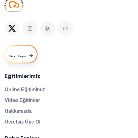
kendimde anlama ve
yorumlama olarak gelişimi
farkediyorum ama
konuşma denince hala
kafamda onu bunu
düşünüyorum. bence
Bize Ulaşın
eğitimde eksik olan kısa
filmler ,konuşma replikleri.
Eğitimlerimiz
sürekli yabancı dizi felan
tavsiye ediliyor ama adım
Online Eğitimimiz
adım kolaydan zora doğru
Video Eğitimler
kısa videolar olsa daha
Hakkımızda
güzel olabilir.
Ücretsiz Üye Ol