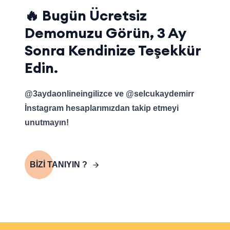
🔥 Bugün Ücretsiz
Demomuzu Görün, 3 Ay
Sonra Kendinize Teşekkür
Edin
.
@3aydaonlineingilizce ve @selcukaydemirr
İnstagram hesaplarımızdan takip etmeyi
unutmayın!
BİZİ TANIYIN ?