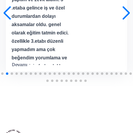
.etaba gelince iş ve özel
durumlardan dolayı
aksamalar oldu. genel
olarak eğitim tatmin edici.
özellikle 3.etabı düzenli
yapmadım ama çok
beğendim yorumlama ve
Devamı
anlama için farkındalık
oluşturuyor. her şeyi
verilen reçeteye uygun
yaptığımı söyleyemem 3.
etabın içeriği beni ekstra
etkiledi bu yüzden VIP
eğitime dahil olarak
baştan talimatlara uyarak
tekrar yapmak istiyorum.